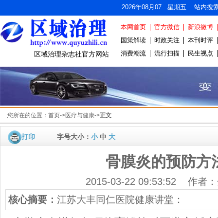
2026年08月07 星期五 站内搜
本网首页
官方微信
新浪微博
国策解读
时政关注
本刊时评
消费潮流
流行扫描
民生视点
区域治理杂志社官方网站
您所在的位置：
首页
->
医疗与健康
->
正文
打印
字号大小：
小
中
大
骨膜炎的预防方
2015-03-22 09:53:52 作
核心摘要：
江苏大丰同仁医院健康讲堂：