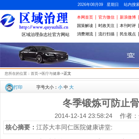
2026年08月09 星期日 站内搜
本网首页
官方微信
新浪微博
国策解读
时政关注
本刊时评
消费潮流
流行扫描
民生视点
区域治理杂志社官方网站
您所在的位置：
首页
->
医疗与健康
->
正文
打印
字号大小：
小
中
大
冬季锻炼可防止
2014-12-14 23:58:24 作
核心摘要：
江苏大丰同仁医院健康讲堂: