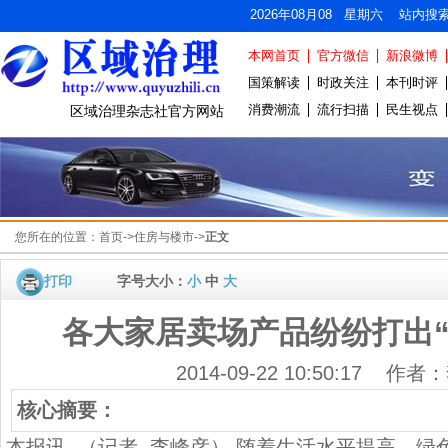
2026年08月08 星期六 站内搜
本网首页
官方微信
新浪微博
国策解读
时政关注
本刊时评
消费潮流
流行扫描
民生视点
区域治理杂志社官方网站
您所在的位置：
首页
->
住房与楼市
->
正文
打印
字号大小：
小
中
大
各大家居卖场产品纷纷打出“
2014-09-22 10:50:17 作
核心摘要：
本报讯 （记者 李峰彦） 随着生活水平提高，绿