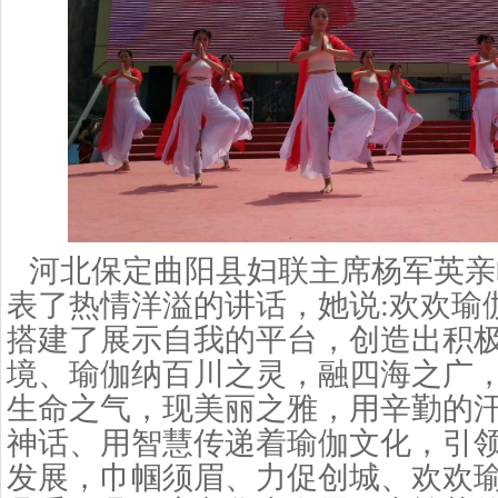
河北保定曲阳县妇联主席杨军英亲
表了热情洋溢的讲话，她说
:
欢欢瑜
搭建了展示自我的平台，创造出积
境、瑜伽纳百川之灵，融四海之广
生命之气，现美丽之雅，用辛勤的
神话、用智慧传递着瑜伽文化，引
发展，巾帼须眉、力促创城、欢欢