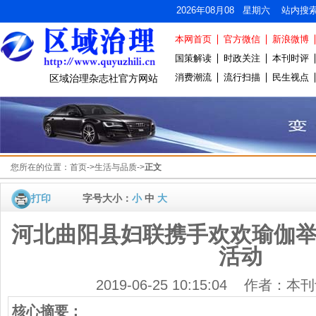
2026年08月08 星期六 站内搜
本网首页
官方微信
新浪微博
国策解读
时政关注
本刊时评
消费潮流
流行扫描
民生视点
区域治理杂志社官方网站
您所在的位置：
首页
->
生活与品质
->
正文
打印
字号大小：
小
中
大
河北曲阳县妇联携手欢欢瑜伽
活动
2019-06-25 10:15:04 作者
核心摘要：